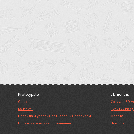
Prototypster
3D печать
О нас
Создать 3D м
Контакты
Купить / про
Правила и условия пользования сервисом
Оплата
Пользовательские соглашения
Помощь