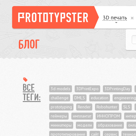
3D печать
БЛОГ
ВСЕ
3d models
3DPrintExpo
3DPrintingDay
ТЕГИ:
challenge
DMLS
education
engineering
prototyping
Render
Robohunter
SLS
геймеры
имплантат
ИННОПРОМ
инте
миниатюры
модели
образование
онл
прототипирование
сайт
сервис
технол